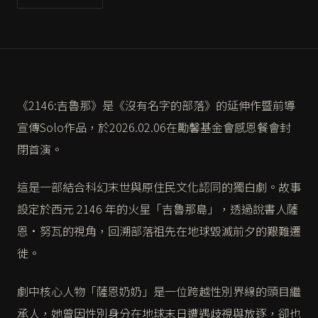
《2146:吉魯那》是《沒有名字的部落》的延伸作暨前導
宣傳Solo作品，於2026.02.06在勵馨基金會感恩餐會封
閉首演。
這是一部結合科幻末世與原住民文化認同的獨白劇。故事
設定於西元 2146 年的火星「吉魯那島」，透過說書人薩
恩·努瓦的視角，回溯部落祖先在地球毀滅前夕的艱難遷
徙。
劇中核心人物「薩恩奶奶」是一位跨越性別界線的頭目繼
承人，她曾因性別身分在地球末日遭遇歧視與放逐，卻也