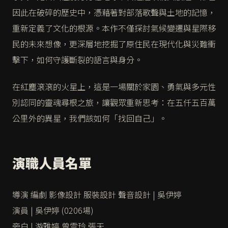
因此在破碎的歷史中，憑藉著對部落歌聲與土地的記憶，
重新定義了文化的根源。本作不僅探討氣候變遷與星際移
民的未來想像，更深層地挖掘了原住民在現代化與災難衝
擊下，如何守護斷裂的語言與身分。
在紅塵滾滾的火星上，這是一場關於家園、勇氣與多元性
別認同的靈魂尋根之旅，讓觀眾重新思考：在五仟五百萬
公里外的異星，我們該如何「找回自己」。
演職人員名單
導演 編劇 影像設計 服裝設計 聲音設計 | 吳伊婷
演員 | 吳伊婷 (0206場)
旁白 | 游雅婷 曾雲玲 張天